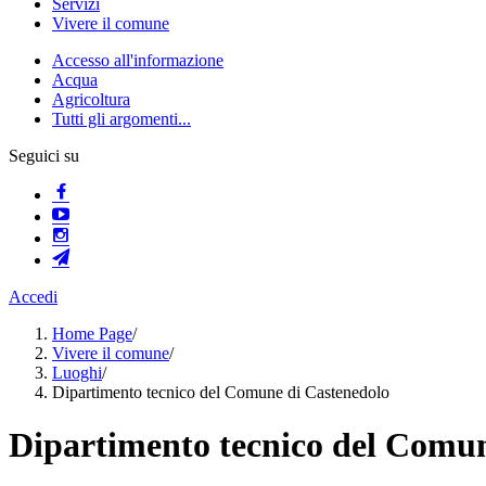
Servizi
Vivere il comune
Accesso all'informazione
Acqua
Agricoltura
Tutti gli argomenti...
Seguici su
Accedi
Home Page
/
Vivere il comune
/
Luoghi
/
Dipartimento tecnico del Comune di Castenedolo
Dipartimento tecnico del Comun