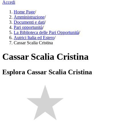
Accedi
Home Page
/
Amministrazione
/
Documenti e dati
/
Pari opportunità
/
La Biblioteca delle Pari Opportunità
/
Autrici Italia ed Estero
/
Cassar Scalia Cristina
Cassar Scalia Cristina
Esplora Cassar Scalia Cristina