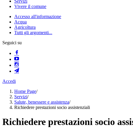
Servizi
Vivere il comune
Accesso all'informazione
Acqua
Agricoltura
Tutti gli argomenti...
Seguici su
Accedi
Home Page
/
Servizi
/
Salute, benessere e assistenza
/
Richiedere prestazioni socio assistenziali
Richiedere prestazioni socio assi