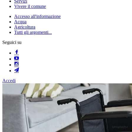
Servizi
Vivere il comune
Accesso all'informazione
Acqua
Agricoltura
Tutti gli argomenti...
Seguici su
Accedi